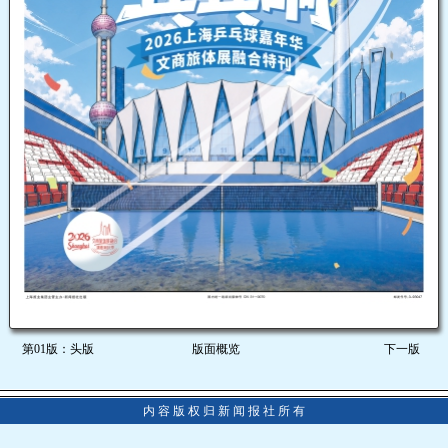
第01版：头版
版面概览
下一版
内 容 版 权 归 新 闻 报 社 所 有